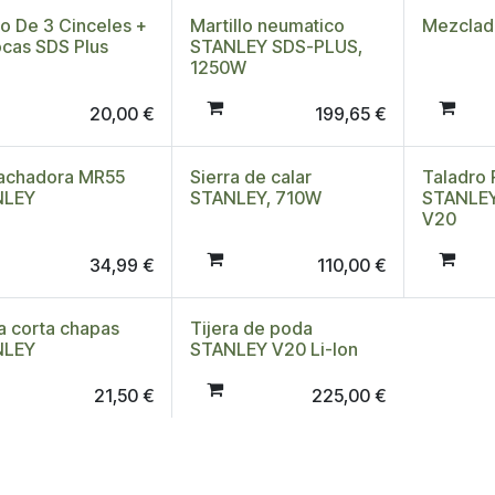
o De 3 Cinceles +
Martillo neumatico
Mezclad
ocas SDS Plus
STANLEY SDS-PLUS,
1250W
20,00
€
199,65
€
chadora MR55
Sierra de calar
Taladro 
NLEY
STANLEY, 710W
STANLEY
V20
34,99
€
110,00
€
ra corta chapas
Tijera de poda
NLEY
STANLEY V20 Li-Ion
21,50
€
225,00
€