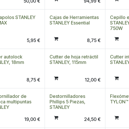
50,00
€
94,99
€
apolos STANLEY
Cajas de Herramientas
Cepillo 
MAX
STANLEY Essential
STANLEY
750W
5,95
€
8,75
€
er autolock
Cutter de hoja retráctil
Cutter in
LEY, 18mm
STANLEY, 115mm
STANLE
8,75
€
12,00
€
ornillador de
Destornilladores
Flexóme
aca multipuntas
Phillips 5 Piezas,
TYLON™
NLEY
STANLEY
19,00
€
24,50
€