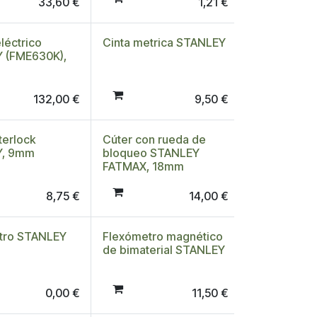
33,60
€
1,21
€
eléctrico
Cinta metrica STANLEY
 (FME630K),
132,00
€
9,50
€
terlock
Cúter con rueda de
Y, 9mm
bloqueo STANLEY
FATMAX, 18mm
8,75
€
14,00
€
tro STANLEY
Flexómetro magnético
de bimaterial STANLEY
0,00
€
11,50
€