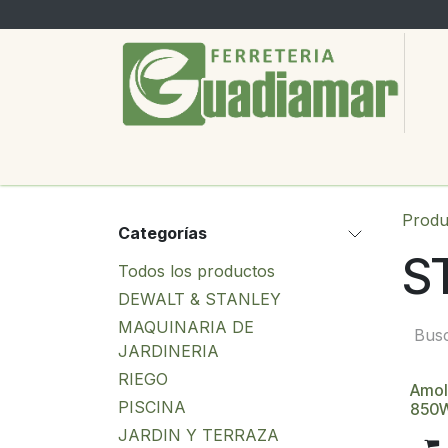
Ir al contenido
PRODUCTOS
SERVICIOS
SOBRE
Produ
Categorías
S
Todos los productos
DEWALT & STANLEY
MAQUINARIA DE
JARDINERIA
RIEGO
Amol
PISCINA
850W
JARDIN Y TERRAZA