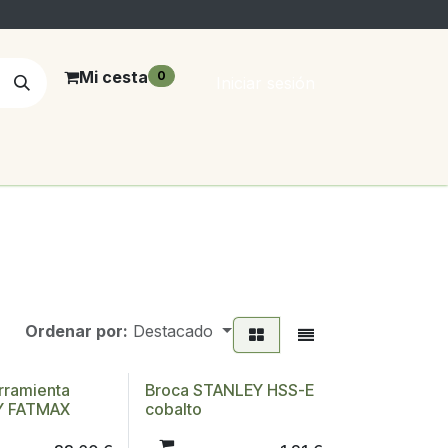
Mi cesta
0
Iniciar sesión
Ordenar por:
Destacado
rramienta
Broca STANLEY HSS-E
Y FATMAX
cobalto