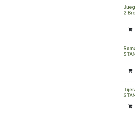
Jueg
2 Br
Rema
STA
Tije
STA