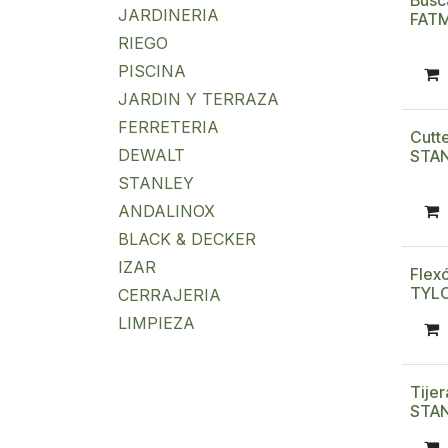
Busc
JARDINERIA
FAT
RIEGO
PISCINA
JARDIN Y TERRAZA
FERRETERIA
Cutte
DEWALT
STA
STANLEY
ANDALINOX
BLACK & DECKER
IZAR
Flex
TYL
CERRAJERIA
LIMPIEZA
Tije
STA