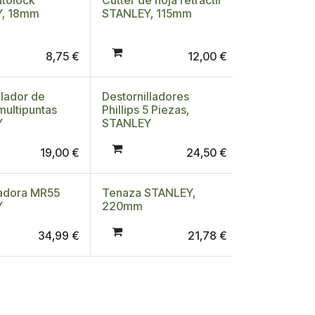
utolock
Cutter de hoja retráctil
Y, 18mm
STANLEY, 115mm
8,75
€
12,00
€
llador de
Destornilladores
multipuntas
Phillips 5 Piezas,
Y
STANLEY
19,00
€
24,50
€
adora MR55
Tenaza STANLEY,
Y
220mm
34,99
€
21,78
€