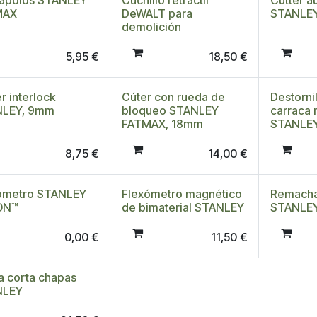
apolos STANLEY
Cuchillo retractil
Cutter a
MAX
DeWALT para
STANLE
demolición
5,95
€
18,50
€
r interlock
Cúter con rueda de
Destorni
NLEY, 9mm
bloqueo STANLEY
carraca 
FATMAX, 18mm
STANLE
8,75
€
14,00
€
ómetro STANLEY
Flexómetro magnético
Remach
ON™
de bimaterial STANLEY
STANLE
0,00
€
11,50
€
ra corta chapas
NLEY