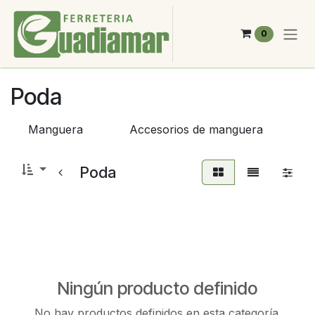
Ir al contenido
0
Poda
Manguera
Accesorios de manguera
Poda
Ningún producto definido
No hay productos definidos en esta categoría.