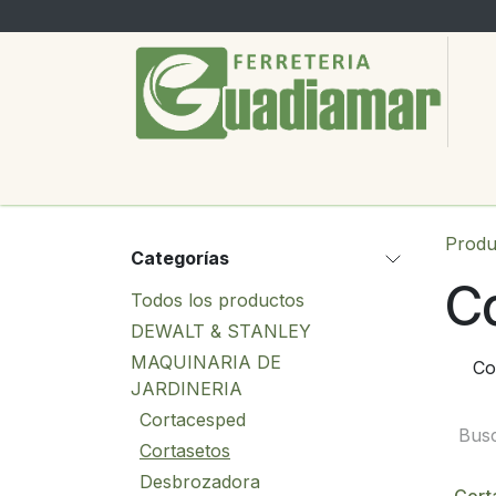
Ir al contenido
PRODUCTOS
SERVICIOS
SOBRE
Produ
Categorías
C
Todos los productos
DEWALT & STANLEY
MAQUINARIA DE
Co
JARDINERIA
Cortacesped
Cortasetos
Desbrozadora