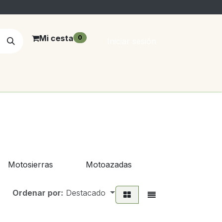
Mi cesta
0
Iniciar sesión
Motosierras
Motoazadas
Bombas y Mot
Ordenar por:
Destacado