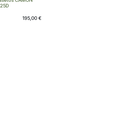
asetos CAMON
-25D
195,00
€