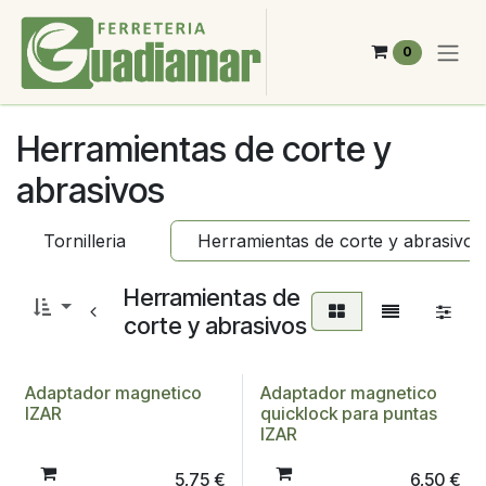
Ir al contenido
0
Herramientas de corte y
abrasivos
Tornilleria
Herramientas de corte y abrasivos
Herramientas de
corte y abrasivos
Adaptador magnetico
Adaptador magnetico
IZAR
quicklock para puntas
IZAR
5,75
€
6,50
€