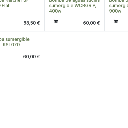
a Karcher SP
Bomba de aguas sucias
Bomba d
 Flat
sumergible WORGRIP,
sumergi
400w
900w
88,50
€
60,00
€
a sumergible
L KSL070
60,00
€