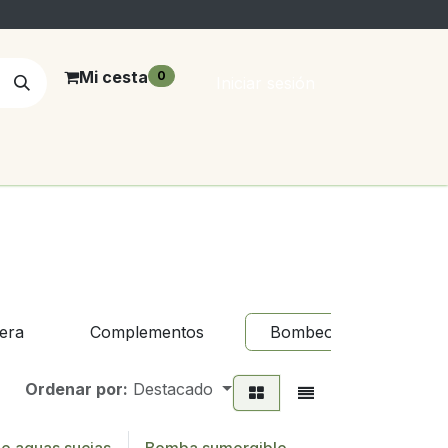
Mi cesta
0
Iniciar sesión
era
Complementos
Bombeo
Goter
Ordenar por:
Destacado