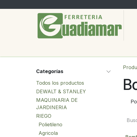
Ir al contenido
PRODUCTOS
SERVICIOS
SOBRE
Produ
Categorías
B
Todos los productos
DEWALT & STANLEY
MAQUINARIA DE
Po
JARDINERIA
RIEGO
Polietileno
Agricola