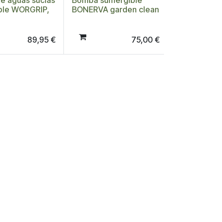
e aguas sucias
Bomba sumergible
ble WORGRIP,
BONERVA garden clean
89,95
€
75,00
€