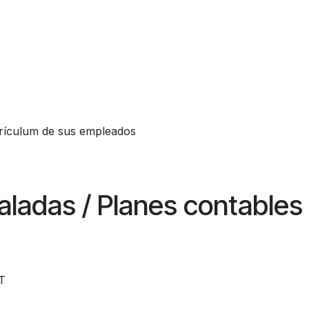
rrículum de sus empleados
taladas / Planes contables
T