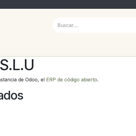
 NOSOTROS
 S.L.U
nstancia de Odoo, el
ERP de código abierto
.
lados