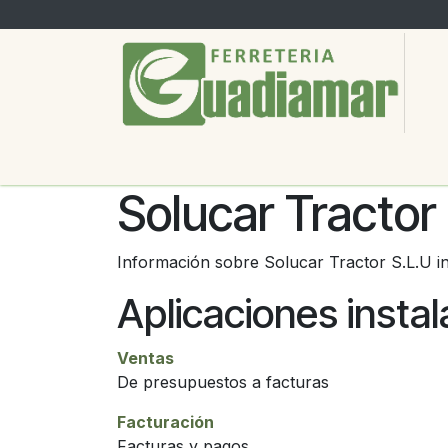
Ir al contenido
PRODUCTOS
SERVICIOS
SOBRE
Solucar Tractor
Información sobre Solucar Tractor S.L.U i
Aplicaciones insta
Ventas
De presupuestos a facturas
Facturación
Facturas y pagos