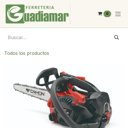
Ir al contenido
0
Todos los productos