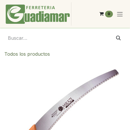
Ir al contenido
0
Todos los productos