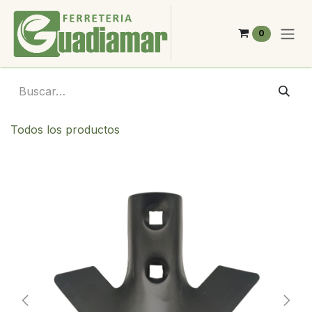
Ir al contenido
0
Todos los productos