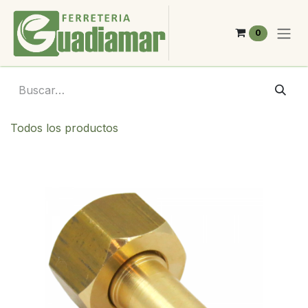
Ir al contenido
0
Todos los productos