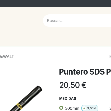
 NOSOTROS
 DeWALT
Puntero SDS 
20,50
€
MEDIDAS
300mm
+
3,55
€