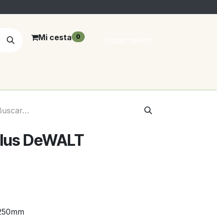
Mi cesta
0
Iniciar sesión
Plus DeWALT
250mm