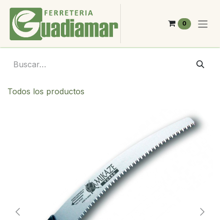
Ir al contenido
0
Todos los productos