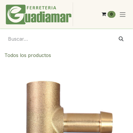
Ir al contenido
0
Todos los productos