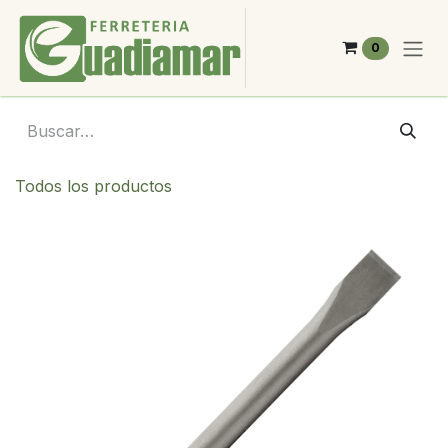
Ir al contenido
0
Todos los productos