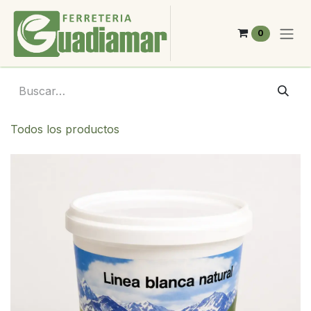
Ir al contenido
0
Todos los productos