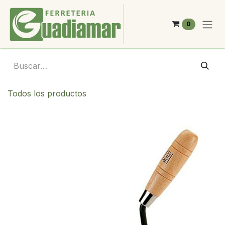
Ir al contenido
0
Todos los productos