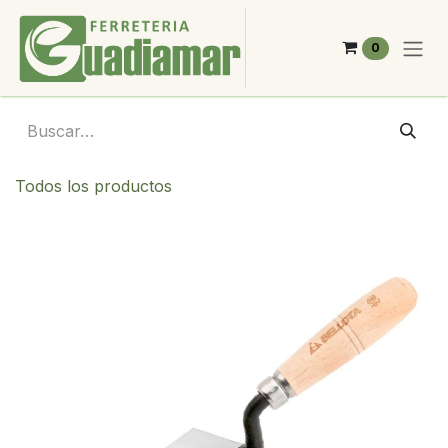
Ir al contenido
0
Todos los productos