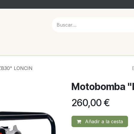
 NOSOTROS
ZB30" LONCIN
Motobomba "
260,00
€
Añadir a la cesta