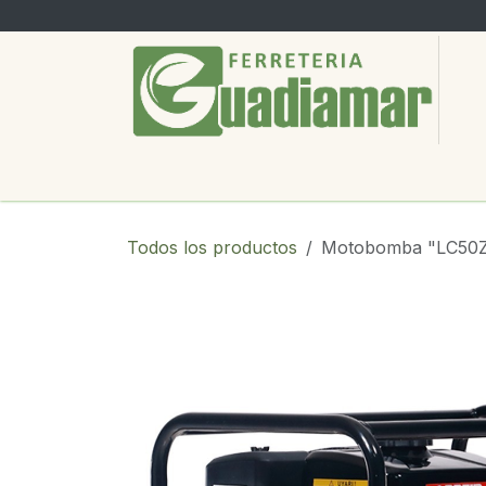
Ir al contenido
PRODUCTOS
SERVICIOS
SOBRE
Todos los productos
Motobomba "LC50