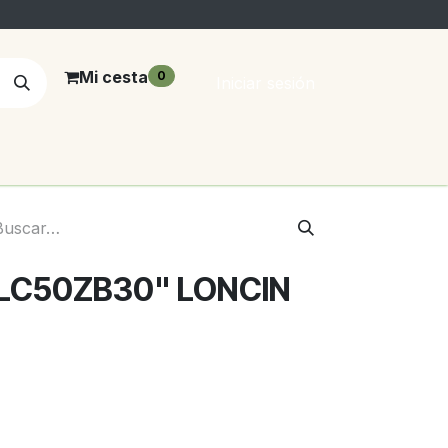
Mi cesta
0
Iniciar sesión
LC50ZB30" LONCIN