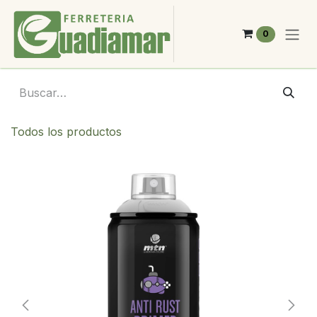
Ir al contenido
0
Todos los productos