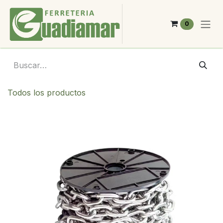
Ir al contenido
0
Todos los productos