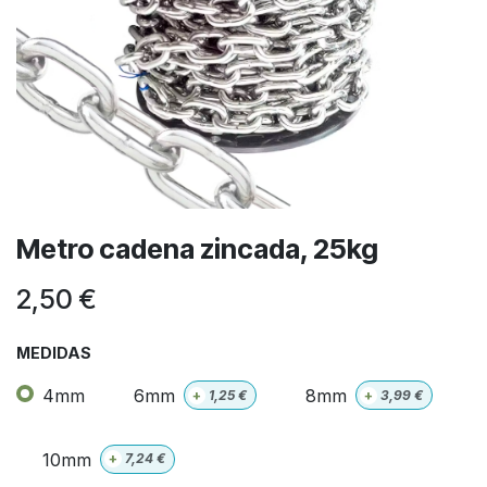
Metro cadena zincada, 25kg
2,50
€
MEDIDAS
4mm
6mm
8mm
+
1,25
€
+
3,99
€
10mm
+
7,24
€