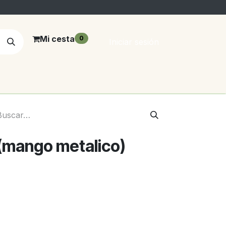
Mi cesta
0
Iniciar sesión
 (mango metalico)