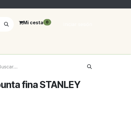
Mi cesta
0
Iniciar sesión
punta fina STANLEY