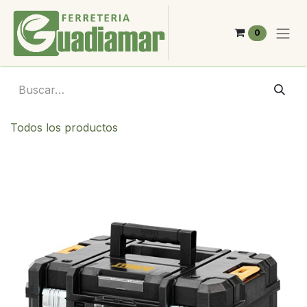
Ir al contenido
0
Todos los productos