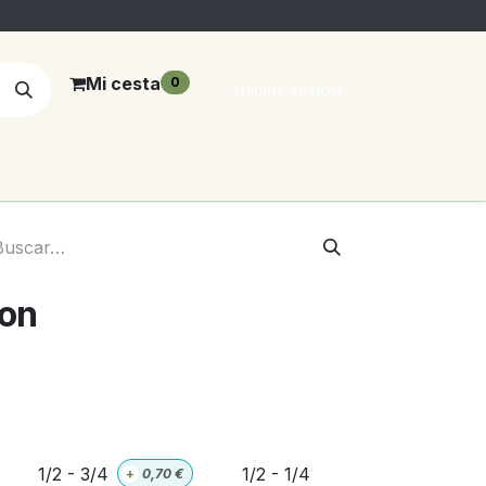
Mi cesta
0
Iniciar sesión
ton
1/2 - 3/4
1/2 - 1/4
+
0,70
€