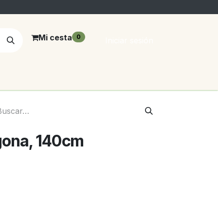
Mi cesta
0
Iniciar sesión
gona, 140cm