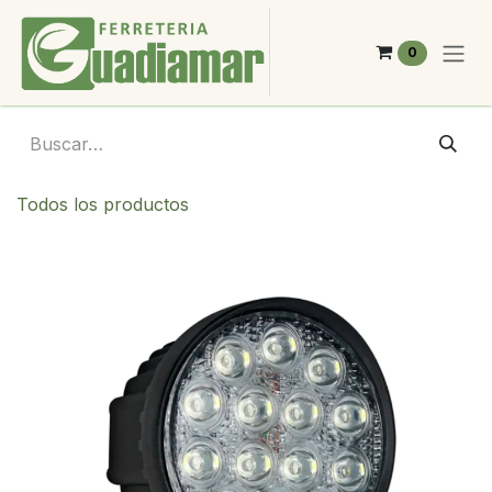
Ir al contenido
0
Todos los productos