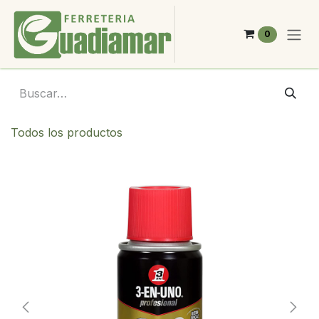
Ir al contenido
0
Todos los productos