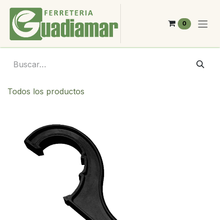
Ir al contenido
0
Todos los productos