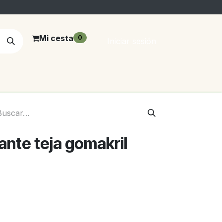
Mi cesta
0
Iniciar sesión
ante teja gomakril