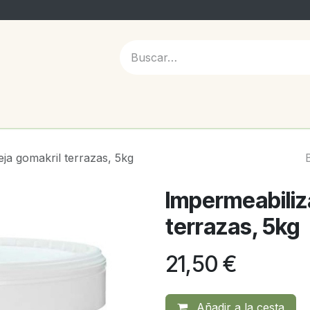
 NOSOTROS
eja gomakril terrazas, 5kg
Impermeabiliz
terrazas, 5kg
21,50
€
Añadir a la cesta