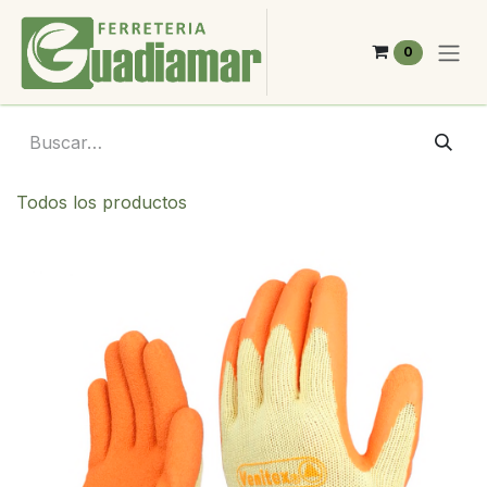
Ir al contenido
0
Todos los productos