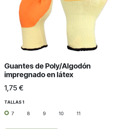
Guantes de Poly/Algodón
impregnado en látex
1,75
€
TALLAS 1
7
8
9
10
11