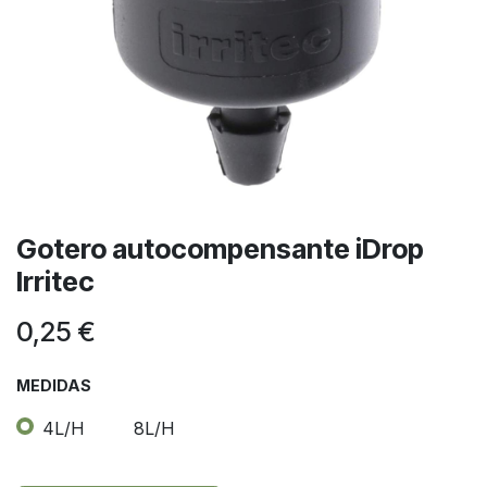
Gotero autocompensante iDrop
Irritec
0,25
€
MEDIDAS
4L/H
8L/H