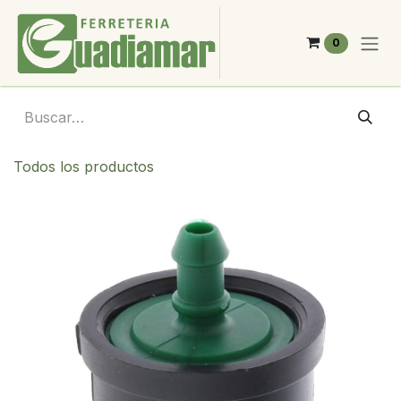
Ir al contenido
0
Todos los productos