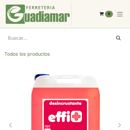
Ir al contenido
0
Todos los productos