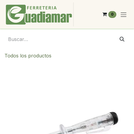
Ir al contenido
0
Todos los productos