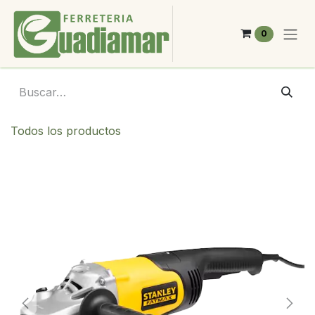
Ir al contenido
0
Todos los productos