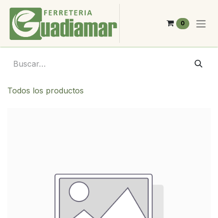
Ir al contenido
0
Todos los productos