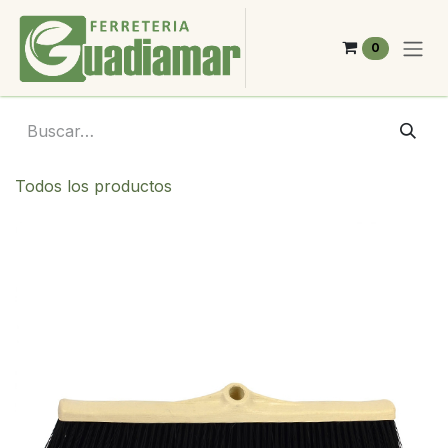
Ir al contenido
0
Todos los productos