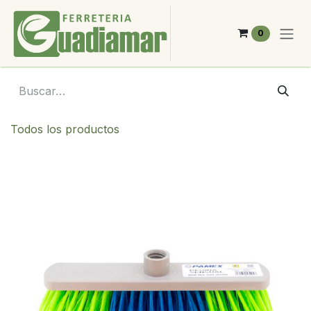
Ir al contenido
0
Todos los productos