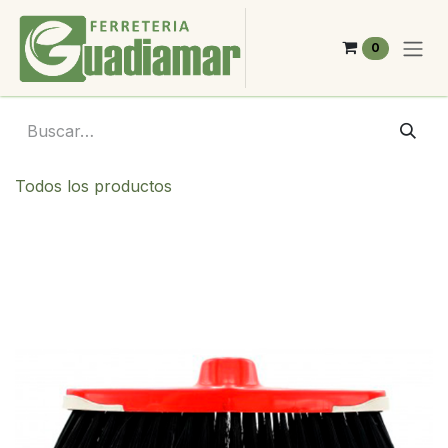
Ir al contenido
0
Todos los productos