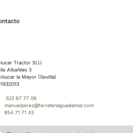
ontacto
lucar Tractor SLU
lle Albañiles 3
nlucar la Mayor (Sevilla)
1932053
622 87 77 08
manuelperez@ferreteriaguadiamar.com
854 71 71 43