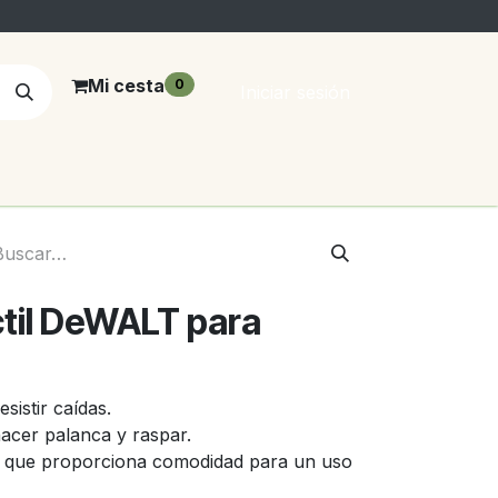
Mi cesta
0
Iniciar sesión
ctil DeWALT para
sistir caídas.
hacer palanca y raspar.
 que proporciona comodidad para un uso