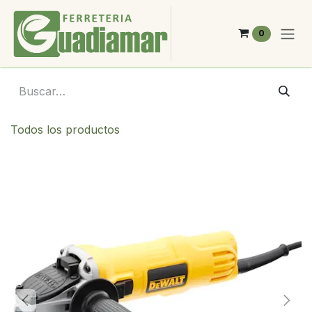
Ir al contenido
0
Todos los productos