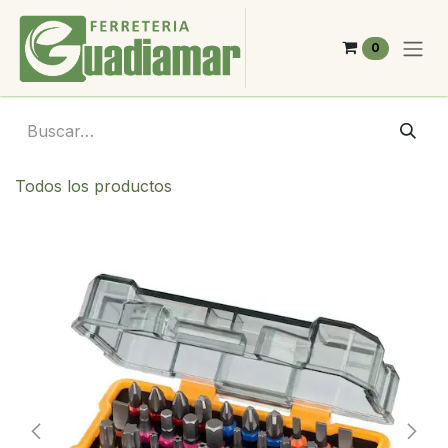
Ir al contenido
0
Todos los productos