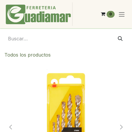
Ir al contenido
0
Todos los productos