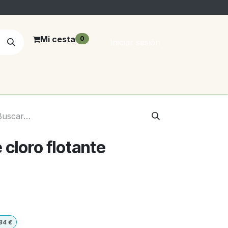
Mi cesta
0
Iniciar sesión
 cloro flotante
84
€