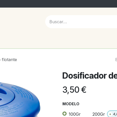
 NOSOTROS
 flotante
Dosificador de
3,50
€
MODELO
100Gr
200Gr
+
4,