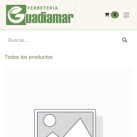
Ir al contenido
0
Todos los productos