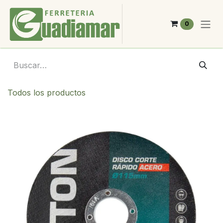
Ir al contenido
0
Todos los productos