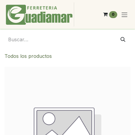
Ir al contenido
0
Todos los productos