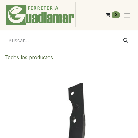
Ir al contenido
0
Todos los productos