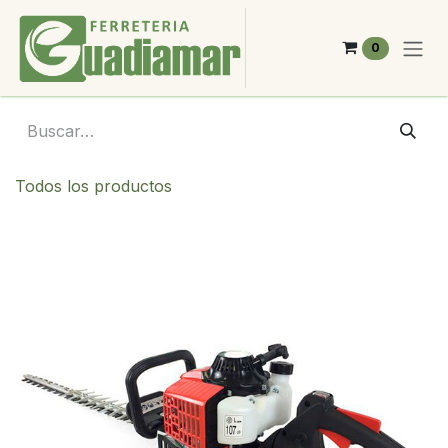
Ir al contenido
0
Todos los productos