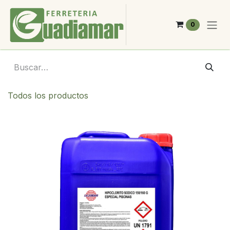
Ir al contenido
0
Todos los productos